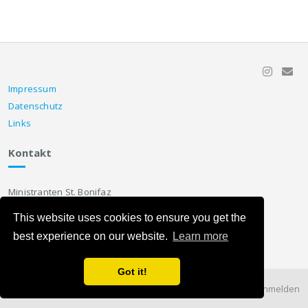
Impressum
Datenschutz
Links
Kontakt
Ministranten St. Bonifaz
Sieboldstr. 1
This website uses cookies to ensure you get the
91052 Erlangen
best experience on our website.
Learn more
Got it!
Erstellt mit
concrete5
CMS.
Anmelden