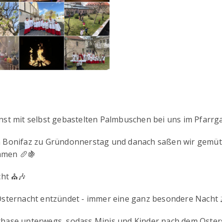
nst mit selbst gebastelten Palmbuschen bei uns im Pfarrg
n Bonifaz zu Gründonnerstag und danach saßen wir gemüt
mmen 🥖🍇
ht ⛪️🎶
sternacht entzündet - immer eine ganz besondere Nacht 🌌
rhase unterwegs, sodass Minis und Kinder nach dem Oste