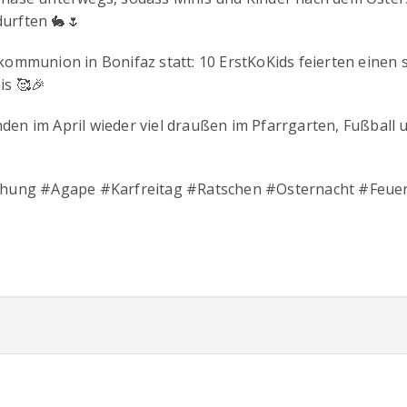
urften 🐇🌷
ommunion in Bonifaz statt: 10 ErstKoKids feierten einen 
is 🥰🎉
en im April wieder viel draußen im Pfarrgarten, Fußball 
ung #Agape #Karfreitag #Ratschen #Osternacht #Feue