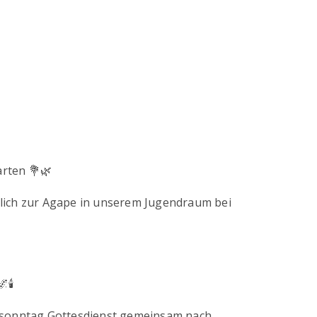
arten 💐🌿
lich zur Agape in unserem Jugendraum bei
🕯️
rsonntag Gottesdienst gemeinsam nach